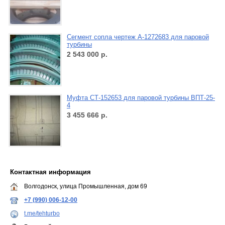
Сегмент сопла чертеж А-1272683 для паровой
турбины
2 543 000
р.
Муфта СТ-152653 для паровой турбины ВПТ-25-
4
3 455 666
р.
Контактная информация
Волгодонск, улица Промышленная, дом 69
+7 (990) 006-12-00
t.me/tehturbo